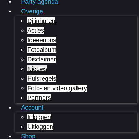
Party agenda
Overige
Dj inhuren
Acties
Ideeënbus
Fotoalbum
Disclaimer
Nieuws
Huisregels
Foto- en video gallery
Partners
Account
Inloggen
Uitloggen
Shop