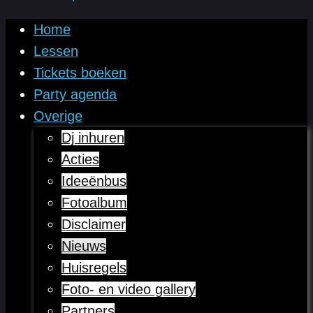
Home
Lessen
Tickets boeken
Party agenda
Overige
Dj inhuren
Acties
Ideeënbus
Fotoalbum
Disclaimer
Nieuws
Huisregels
Foto- en video gallery
Partners