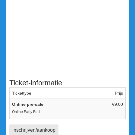
Assendelft een transformatie tot een bejaardenhuis onder de
vleugels van de stichting "Tehuis voor ouden van dagen te
Assendelft". In 1971 verhuisden de bewoners naar Festina
Lente. Het oude bejaardenhuis werd nieuw leven in
geblazen en verbouwd tot een buurtcentrum dat in 1973
werd geopend.
Een uitermate geschikte locatie voor onze party's met een
mooie dansvloer, die sfeervol ingericht zal zijn en een aparte
barruimte waar de reguliere drankjes gekocht kunnen
worden en je ook even kunt staan om te socializen.
Parkeren kan deels bij en in de nabijheid van de locatie op
diverse openbare parkeerplekken.
Ticket-informatie
Tickettype
Prijs
Online pre-sale
€9.00
Online Early Bird
Inschrijven/aankoop